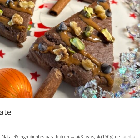
late
tal 🎁 Ingredientes para bolo 👩‍🍳 🎄3 ovos; 🎄(150g) de farinha