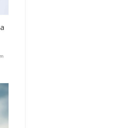
ca
am